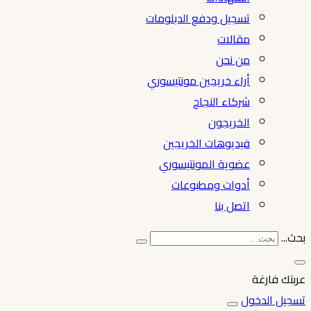
تسجيل ودفع الدبلومات
مقالات
من نحن
أراء خريجين مونتيسوري
شركاء النجاح
الخريجون
فيديوهات الخريجين
عضوية المونتيسوري
أدوات ومطبوعات
اتصل بنا
بحث...
عربتك فارغة
تسجيل الدخول