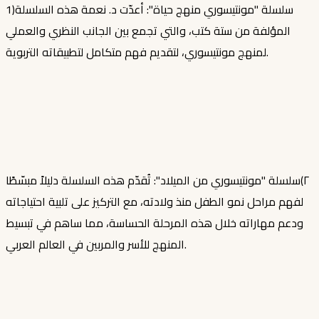
1)سلسلة "مونتيسوري منهج حياة": أعدّت د. نعمة هذه السلسلة
المؤلفة من ستة كتب، والتي تجمع بين الجانب النظري والعملي
لمنهج مونتيسوري، لتقديم فهم متكامل لتطبيقاته التربوية.
٢)سلسلة "مونتيسوري من الميلاد": تُقدّم هذه السلسلة دليلاً مبسّطًا
لفهم مراحل نمو الطفل منذ ولادته، مع التركيز على تلبية احتياجاته
ودعم مهاراته خلال هذه المرحلة الحساسة، مما ساهم في تبسيط
المنهج للأسر والمربين في العالم العربي.