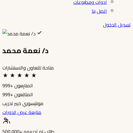
أدوات ومطبوعات
اتصل بنا
تسجيل الدخول
د/ نعمة محمد
متاحة للتعاون والاستشارات
المتابِعون
999+
المتابَعون
999+
مونتيسوري
خبير تدريب
متابعة
عرض الدورات
طالب تم تدريبهم
500,000+