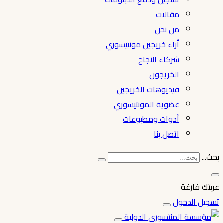
مقالات
من نحن
أراء خريجين مونتيسوري
شركاء النجاح
الخريجون
فيديوهات الخريجين
عضوية المونتيسوري
أدوات ومطبوعات
اتصل بنا
بحث...
عربتك فارغة
تسجيل الدخول